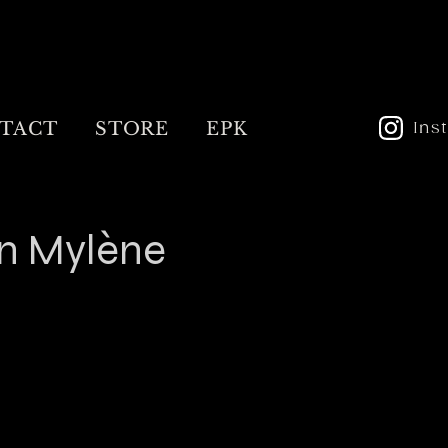
TACT
STORE
EPK
Ins
an Mylène