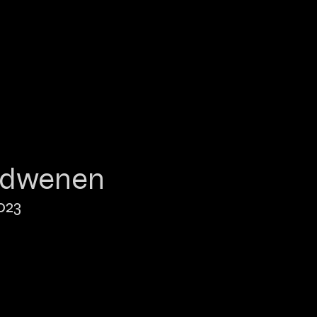
erdwenen
023