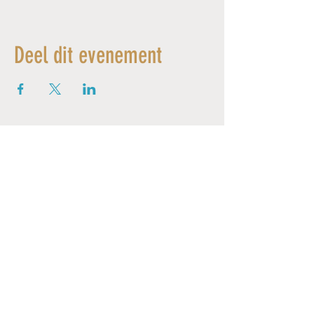
Deel dit evenement
© 2026 MYLÈNE CHAMBLAIN - Alle rechten voorbehouden - Ontwerp door
Wild Echo Studio
ONDERSTEUND DOOR