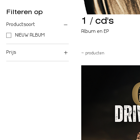
Filteren op
1 / cd's
Productsoort
Album en EP
NIEUW ALBUM
Prijs
2 producten
€ 10
€ 20