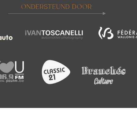
ONDERSTEUND DOOR
ÈNE CHAMBLAIN - Alle rechten voorbehouden - Ontwerp door Wild 