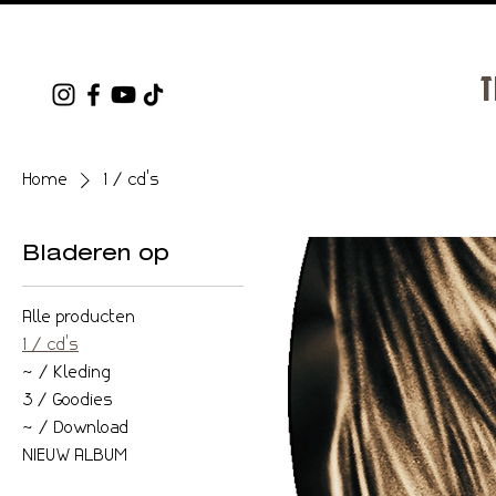
T
Home
1 / cd's
Bladeren op
Alle producten
1 / cd's
2 / Kleding
3 / Goodies
4 / Download
NIEUW ALBUM