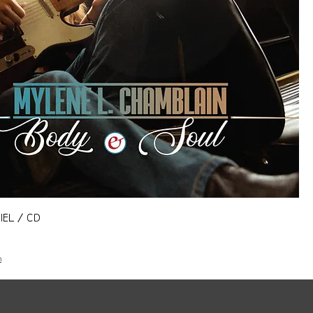
IEL / CD
n