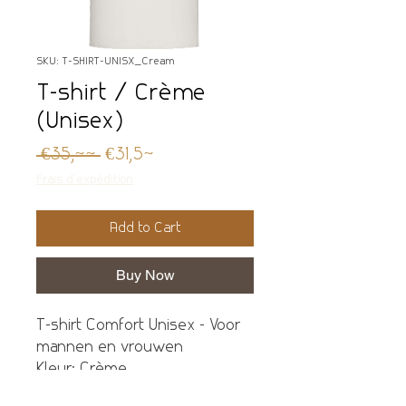
SKU: T-SHIRT-UNISX_Cream
T-shirt / Crème
(Unisex)
Regular
Sale
 €35,00 
€31,50
Price
Price
Frais d'expédition
Add to Cart
Buy Now
T-shirt Comfort Unisex - Voor
mannen en vrouwen
Kleur: Crème