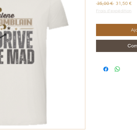
Prix
Pr
 35,00 € 
31,50 €
original
pr
Frais d'expédition
Aj
Com