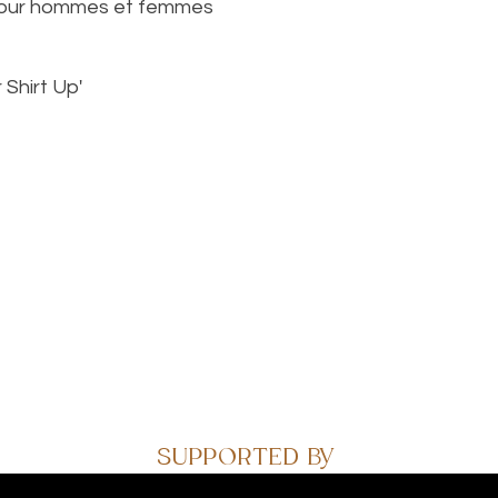
 Pour hommes et femmes
 Shirt Up'
26 MYLÈNE CHAMBLAIN - All Rights Reserved - Design by Wild Echo S
SUPPORTED BY