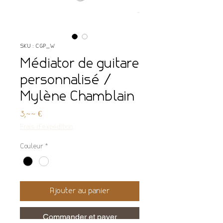
SKU : CGP_W
Médiator de guitare
personnalisé /
Mylène Chamblain
Prix
3,00 €
Frais d'expédition
Couleur
*
Ajouter au panier
Commander et payer