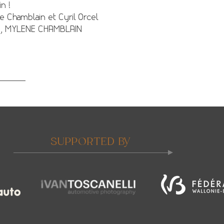
n !
e Chamblain et Cyril Orcel
21, MYLENE CHAMBLAIN
tez ici
SUPPORTED BY