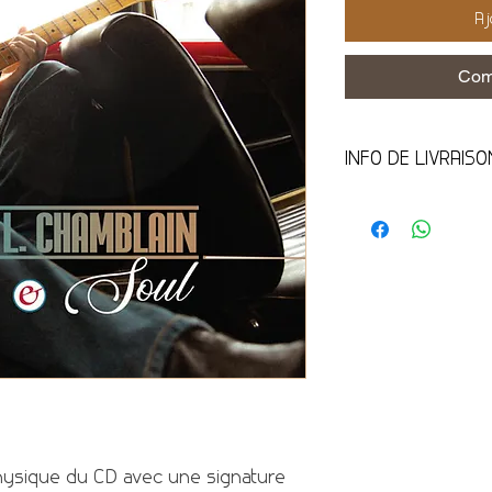
Aj
Com
INFO DE LIVRAISO
Produit livrable en E
hysique du CD avec une signature