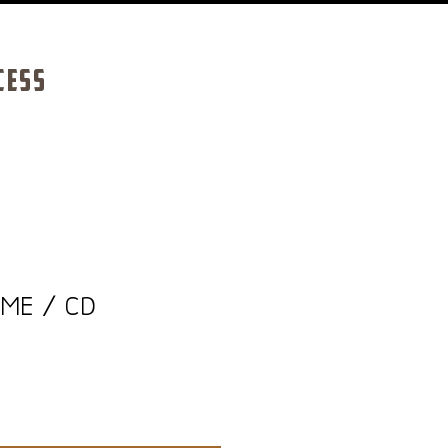
CESS
ÂME / CD