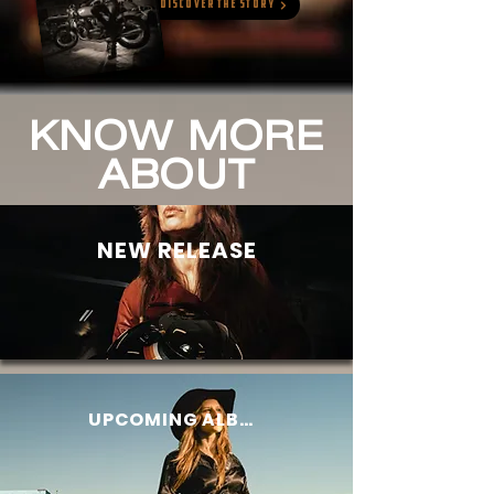
Discover The Story
KNOW MORE
ABOUT
NEW RELEASE
UPCOMING ALBUM