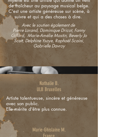
Mylène est une artiste qui donne un vent
de fraîcheur au paysage musical belge.
C'est une artiste généreuse sur scène, à
suivre et qui a des choses à dire.
Avec le soutien également de
Pierre Lorand, Dominique Dricot, Fanny
Gillard, Marie-Amélie Mastin, Beverly Jo
Scott, Delphine Ysaye, Raphaël Scaini,
Gabrielle Davroy
Nathalie B.
ULB Bruxelles
Artiste talentueuse, sincère et généreuse
avec son public.
Elle mérite d'être plus connue.
Marie-Ghislaine M.
France