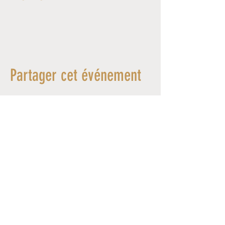
Partager cet événement
© 2026 MYLÈNE CHAMBLAIN - All Rights Reserved -
Design by Wild Echo Studio
SUPPORTED BY