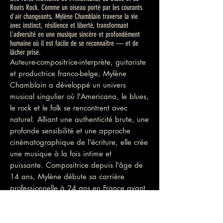
Roots Rock. Comme un oiseau porté par les courants
d'air changeants, Mylène Chamblain traverse la vie
avec instinct, résilience et liberté, transformant
l'adversité en une musique sincère et profondément
humaine où il est facile de se reconnaître — et de
lâcher prise.
Auteure-compositrice-interprète, guitariste
et productrice franco-belge, Mylène
Chamblain a développé un univers
musical singulier où l'Americana, le blues,
le rock et le folk se rencontrent avec
naturel. Alliant une authenticité brute, une
profonde sensibilité et une approche
cinématographique de l'écriture, elle crée
une musique à la fois intime et
puissante.
Compositrice depuis l'âge de
14 ans, Mylène débute sa carrière
professionnelle à 24 ans en France avant
de présenter sa musique au Royaume-Uni,
aux États-Unis, en Lituanie, en Belgique et
en France. Après s'être éloignée de la