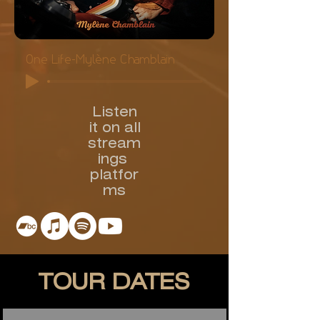
One Life-Mylène Chamblain
Listen
it on all
stream
ings
platfor
ms
TOUR DATES