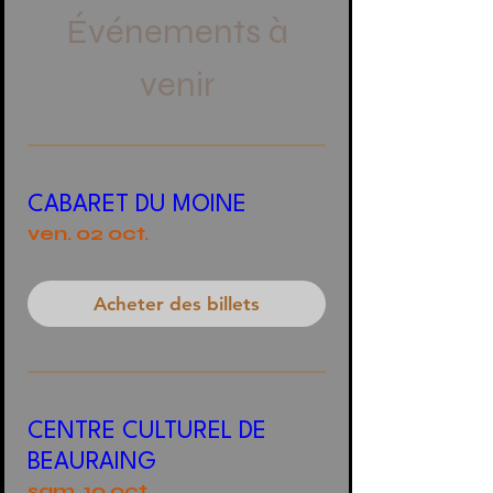
Événements à
venir
CABARET DU MOINE
ven. 02 oct.
Acheter des billets
CENTRE CULTUREL DE
BEAURAING
sam. 10 oct.