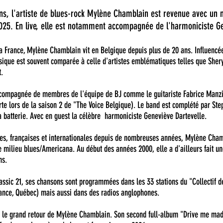
ns, l'artiste de blues-rock Mylène Chamblain est revenue avec un 
25. En live, elle est notamment accompagnée de l'harmoniciste G
a France, Mylène Chamblain vit en Belgique depuis plus de 20 ans. Influencée
sique est souvent comparée à celle d'artistes emblématiques telles que Shery
. 
 accompagnée de membres de l'équipe de BJ comme le guitariste Fabrice Manzi
te lors de la saison 2 de "The Voice Belgique). Le band est complété par Ste
batterie. Avec en guest la célèbre  harmoniciste Geneviève Dartevelle.
ges, françaises et internationales depuis de nombreuses années, Mylène Cham
e milieu blues/Americana. Au début des années 2000, elle a d'ailleurs fait u
ns. 
assic 21, ses chansons sont programmées dans les 33 stations du "Collectif d
ance, Québec) mais aussi dans des radios anglophones. 
 le grand retour de Mylène Chamblain. Son second full-album "Drive me mad" 