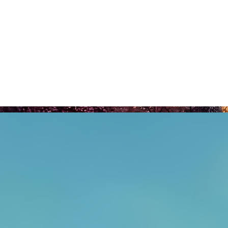
INTER
CLASSIC 21 - EMISSION "TEMPO" (RTBF),
présentée par Fanny Gillard