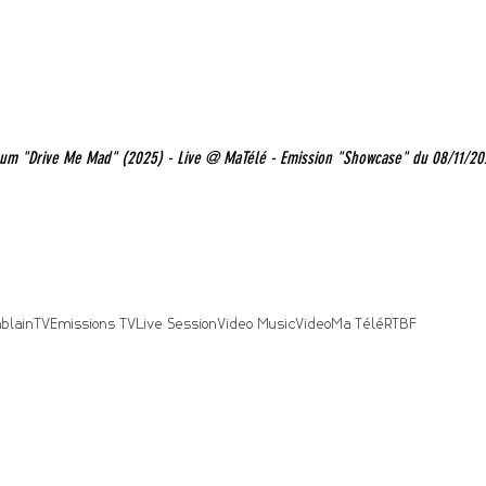
album "Drive Me Mad" (2025) - Live @ MaTélé - Emission "Showcase" du 08/11/20
blain
TV
Emissions TV
Live Session
Video Music
Video
Ma Télé
RTBF