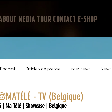
ABOUT
MEDIA
TOUR
CONTACT
E-SHOP
Podcast
Articles de presse
Interviews
News
dio
MATÉLÉ - TV (Belgique)
5 | Ma Télé | Showcase | Belgique