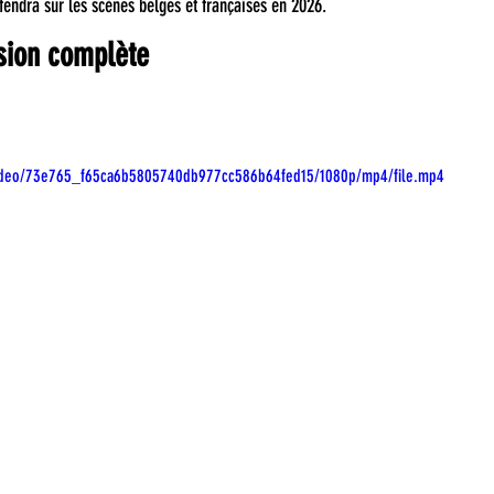
fendra sur les scènes belges et françaises en 2026.
ssion complète
m/video/73e765_f65ca6b5805740db977cc586b64fed15/1080p/mp4/file.mp4