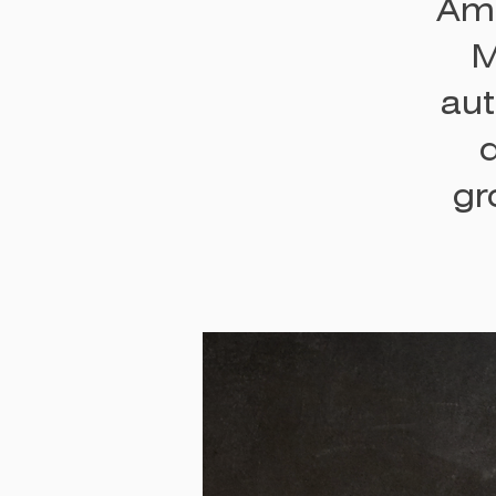
Ame
M
aut
gr